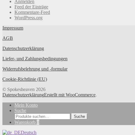
Anmelden
Feed der Einträge
Kommentare-Feed
WordPress.org
Impressum
AGB
Datenschutzerklärung
Liefer- und Zahlungsbedingungen
Widerrufsbelehrung und -formular
Cookie-Richtlinie (EU)
© Spokesheaven 2026
Datenschutzerklärung
Erstellt mit WooCommerce
.
Mein Konto
Suche
Suche
Suche
nach:
Warenkorb
0
Deutsch