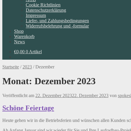
Cookie Richtlinien
Datenschutzerklärung
Impressum
Liefer- und Zahlungsbedingungen
Widerrufsbelehrung und -formular
Shop
Warenkorb
News
€
0,00
0 Artikel
Startseite
/
2023
/
Dezember
Monat:
Dezember 2023
Veröffentlicht am
22. Dezember 2023
22. Dezember 2023
von
spokes
Schöne Feiertage
Heute gehen wir in die Betriebsferien und wünschen allen Kunden sc
Ab Anfang Januar sind wir wieder für Sie und Ihre Laufradbau-Projek