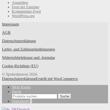
Anmelden
Feed der Einträge
Kommentare-Feed
WordPress.org
Impressum
AGB
Datenschutzerklärung
Liefer- und Zahlungsbedingungen
Widerrufsbelehrung und -formular
Cookie-Richtlinie (EU)
© Spokesheaven 2026
Datenschutzerklärung
Erstellt mit WooCommerce
.
Mein Konto
Suche
Suche
Suche
nach:
Warenkorb
0
Deutsch