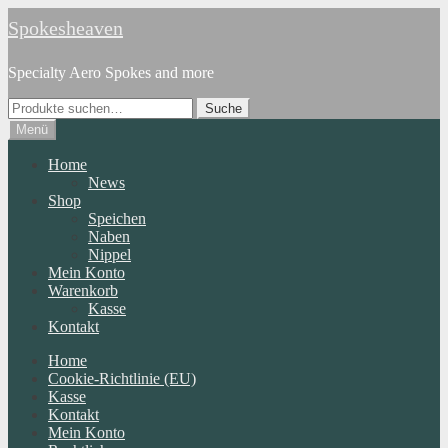
Zur
Zum
Spokesheaven
Navigation
Inhalt
springen
springen
Specialty Aero Spokes and more
Suche
Suche
nach:
Menü
Home
News
Shop
Speichen
Naben
Nippel
Mein Konto
Warenkorb
Kasse
Kontakt
Home
Cookie-Richtlinie (EU)
Kasse
Kontakt
Mein Konto