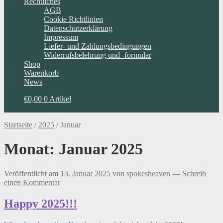
Rechtliches
AGB
Cookie Richtlinien
Datenschutzerklärung
Impressum
Liefer- und Zahlungsbedingungen
Widerrufsbelehrung und -formular
Shop
Warenkorb
News
€
0,00
0 Artikel
Startseite
/
2025
/
Januar
Monat:
Januar 2025
Veröffentlicht am
13. Januar 2025
von
spokesheaven
—
Schreib
einen Kommentar
Happy 2025!!!