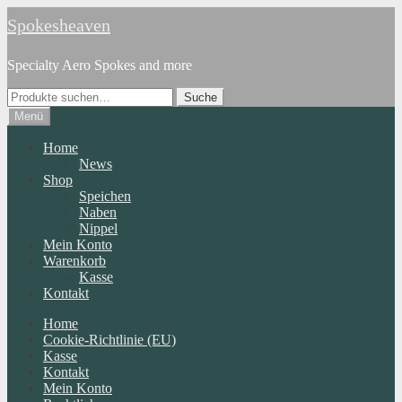
Zur
Zum
Spokesheaven
Navigation
Inhalt
springen
springen
Specialty Aero Spokes and more
Suche
Suche
nach:
Menü
Home
News
Shop
Speichen
Naben
Nippel
Mein Konto
Warenkorb
Kasse
Kontakt
Home
Cookie-Richtlinie (EU)
Kasse
Kontakt
Mein Konto