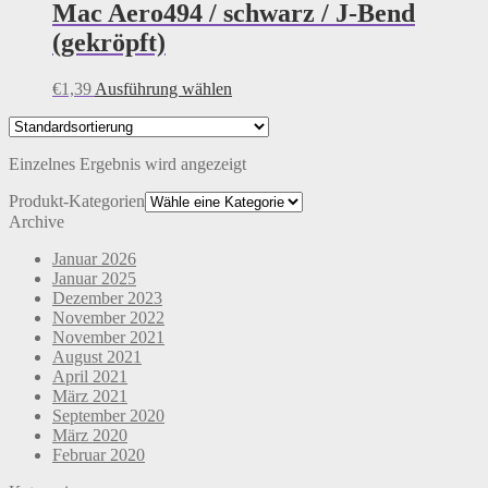
Mac Aero494 / schwarz / J-Bend
(gekröpft)
Dieses
€
1,39
Ausführung wählen
Produkt
weist
mehrere
Einzelnes Ergebnis wird angezeigt
Varianten
auf.
Produkt-Kategorien
Die
Archive
Optionen
können
Januar 2026
auf
Januar 2025
der
Dezember 2023
Produktseite
November 2022
gewählt
November 2021
werden
August 2021
April 2021
März 2021
September 2020
März 2020
Februar 2020