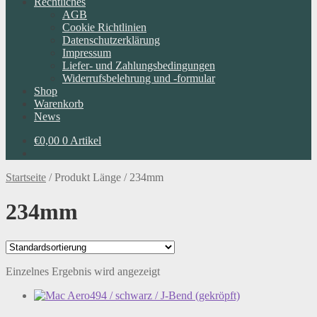
Rechtliches
AGB
Cookie Richtlinien
Datenschutzerklärung
Impressum
Liefer- und Zahlungsbedingungen
Widerrufsbelehrung und -formular
Shop
Warenkorb
News
€
0,00
0 Artikel
Startseite
/
Produkt Länge
/
234mm
234mm
Einzelnes Ergebnis wird angezeigt