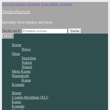
Zur Navigation springen
Zum Inhalt springen
Spokesheaven
Specialty Aero Spokes and more
Suche nach:
Suche
Menü
Home
News
Shop
Speichen
Naben
Nippel
Mein Konto
Warenkorb
Kasse
Kontakt
Home
Cookie-Richtlinie (EU)
Kasse
Kontakt