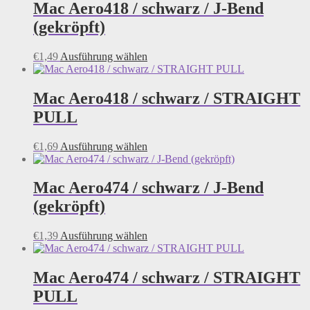
Mac Aero418 / schwarz / J-Bend
(gekröpft)
Dieses
€
1,49
Ausführung wählen
Produkt
weist
mehrere
Mac Aero418 / schwarz / STRAIGHT
Varianten
PULL
auf.
Die
Optionen
Dieses
€
1,69
Ausführung wählen
können
Produkt
auf
weist
der
mehrere
Mac Aero474 / schwarz / J-Bend
Produktseite
Varianten
(gekröpft)
gewählt
auf.
werden
Die
Optionen
Dieses
€
1,39
Ausführung wählen
können
Produkt
auf
weist
der
mehrere
Mac Aero474 / schwarz / STRAIGHT
Produktseite
Varianten
PULL
gewählt
auf.
werden
Die