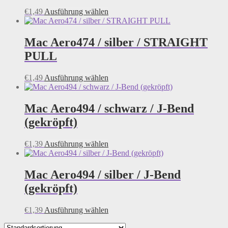
Optionen
Dieses
€
1,49
Ausführung wählen
können
Produkt
auf
weist
der
mehrere
Mac Aero474 / silber / STRAIGHT
Produktseite
Varianten
PULL
gewählt
auf.
werden
Die
Optionen
Dieses
€
1,49
Ausführung wählen
können
Produkt
auf
weist
der
mehrere
Mac Aero494 / schwarz / J-Bend
Produktseite
Varianten
(gekröpft)
gewählt
auf.
werden
Die
Optionen
Dieses
€
1,39
Ausführung wählen
können
Produkt
auf
weist
der
mehrere
Mac Aero494 / silber / J-Bend
Produktseite
Varianten
(gekröpft)
gewählt
auf.
werden
Die
Optionen
Dieses
€
1,39
Ausführung wählen
können
Produkt
auf
weist