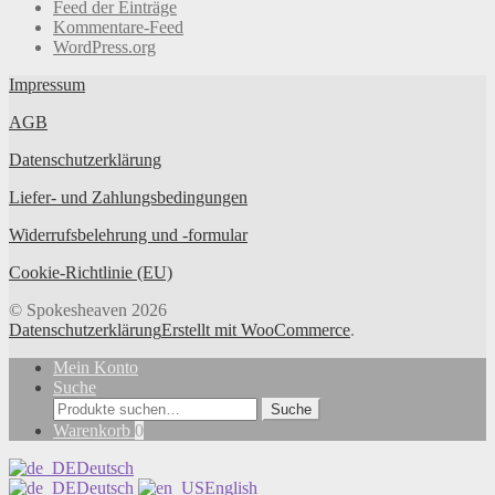
Feed der Einträge
Kommentare-Feed
WordPress.org
Impressum
AGB
Datenschutzerklärung
Liefer- und Zahlungsbedingungen
Widerrufsbelehrung und -formular
Cookie-Richtlinie (EU)
© Spokesheaven 2026
Datenschutzerklärung
Erstellt mit WooCommerce
.
Mein Konto
Suche
Suche
Suche
nach:
Warenkorb
0
Deutsch
Deutsch
English