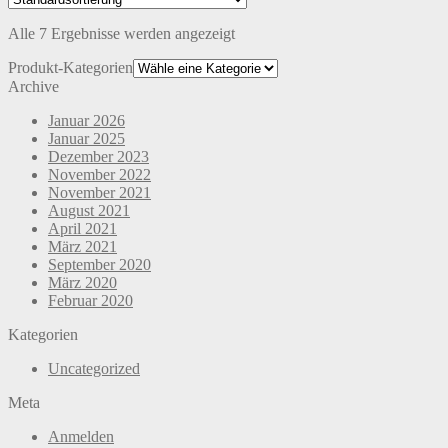
der
mehrere
Produktseite
Alle 7 Ergebnisse werden angezeigt
Varianten
gewählt
auf.
Produkt-Kategorien
werden
Die
Archive
Optionen
können
Januar 2026
auf
Januar 2025
der
Dezember 2023
Produktseite
November 2022
gewählt
November 2021
werden
August 2021
April 2021
März 2021
September 2020
März 2020
Februar 2020
Kategorien
Uncategorized
Meta
Anmelden