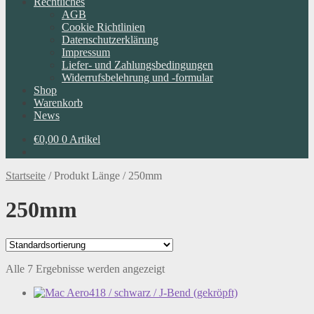
Rechtliches
AGB
Cookie Richtlinien
Datenschutzerklärung
Impressum
Liefer- und Zahlungsbedingungen
Widerrufsbelehrung und -formular
Shop
Warenkorb
News
€
0,00
0 Artikel
Startseite
/
Produkt Länge
/
250mm
250mm
Alle 7 Ergebnisse werden angezeigt