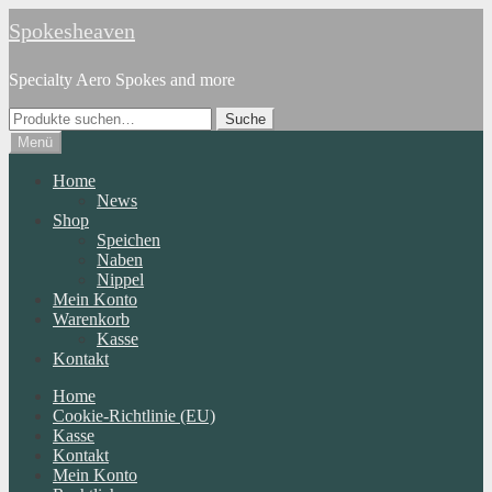
Zur
Zum
Spokesheaven
Navigation
Inhalt
springen
springen
Specialty Aero Spokes and more
Suche
Suche
nach:
Menü
Home
News
Shop
Speichen
Naben
Nippel
Mein Konto
Warenkorb
Kasse
Kontakt
Home
Cookie-Richtlinie (EU)
Kasse
Kontakt
Mein Konto