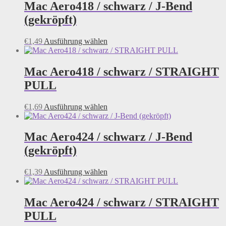
Mac Aero418 / schwarz / J-Bend
(gekröpft)
Dieses
€
1,49
Ausführung wählen
Produkt
weist
mehrere
Mac Aero418 / schwarz / STRAIGHT
Varianten
PULL
auf.
Die
Optionen
Dieses
€
1,69
Ausführung wählen
können
Produkt
auf
weist
der
mehrere
Mac Aero424 / schwarz / J-Bend
Produktseite
Varianten
(gekröpft)
gewählt
auf.
werden
Die
Optionen
Dieses
€
1,39
Ausführung wählen
können
Produkt
auf
weist
der
mehrere
Mac Aero424 / schwarz / STRAIGHT
Produktseite
Varianten
PULL
gewählt
auf.
werden
Die