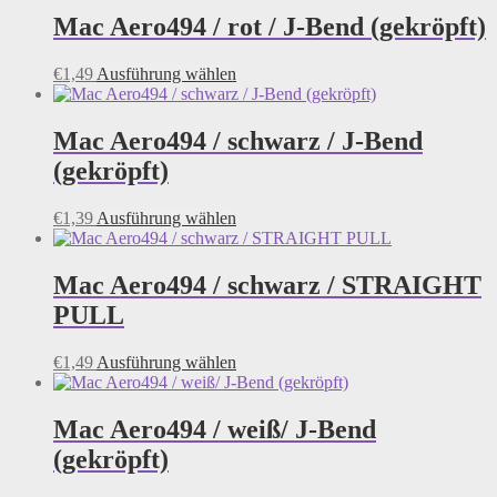
der
mehrere
Mac Aero494 / rot / J-Bend (gekröpft)
Produktseite
Varianten
gewählt
auf.
Dieses
€
1,49
Ausführung wählen
werden
Die
Produkt
Optionen
weist
können
mehrere
Mac Aero494 / schwarz / J-Bend
auf
Varianten
der
(gekröpft)
auf.
Produktseite
Die
gewählt
Optionen
Dieses
€
1,39
Ausführung wählen
werden
können
Produkt
auf
weist
der
mehrere
Mac Aero494 / schwarz / STRAIGHT
Produktseite
Varianten
PULL
gewählt
auf.
werden
Die
Optionen
Dieses
€
1,49
Ausführung wählen
können
Produkt
auf
weist
der
mehrere
Mac Aero494 / weiß/ J-Bend
Produktseite
Varianten
(gekröpft)
gewählt
auf.
werden
Die