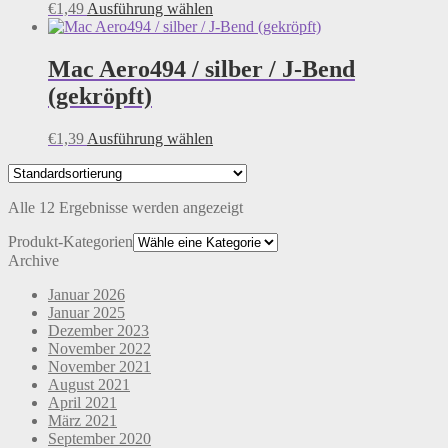
Optionen
Dieses
€
1,49
Ausführung wählen
können
Produkt
auf
weist
der
mehrere
Mac Aero494 / silber / J-Bend
Produktseite
Varianten
(gekröpft)
gewählt
auf.
werden
Die
Optionen
Dieses
€
1,39
Ausführung wählen
können
Produkt
auf
weist
der
mehrere
Produktseite
Alle 12 Ergebnisse werden angezeigt
Varianten
gewählt
auf.
Produkt-Kategorien
werden
Die
Archive
Optionen
können
Januar 2026
auf
Januar 2025
der
Dezember 2023
Produktseite
November 2022
gewählt
November 2021
werden
August 2021
April 2021
März 2021
September 2020