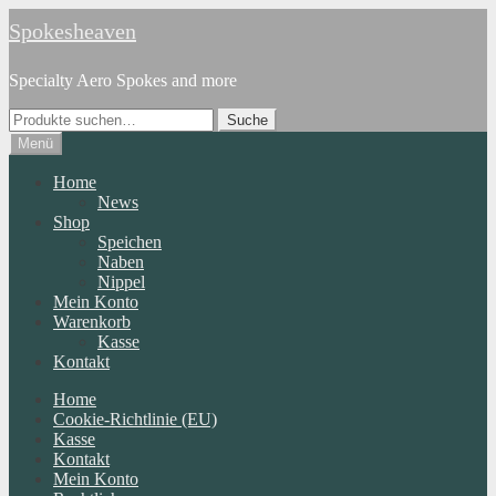
Zur
Zum
Spokesheaven
Navigation
Inhalt
springen
springen
Specialty Aero Spokes and more
Suche
Suche
nach:
Menü
Home
News
Shop
Speichen
Naben
Nippel
Mein Konto
Warenkorb
Kasse
Kontakt
Home
Cookie-Richtlinie (EU)
Kasse
Kontakt
Mein Konto