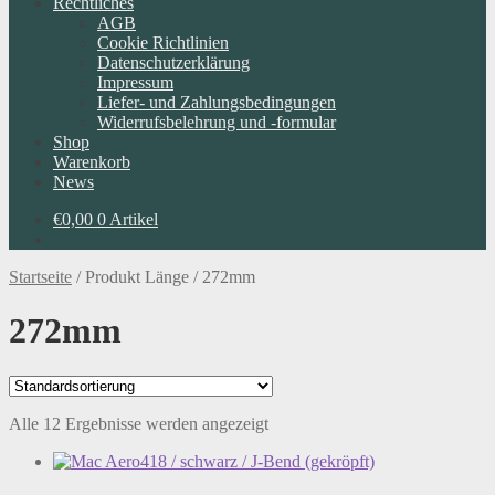
Rechtliches
AGB
Cookie Richtlinien
Datenschutzerklärung
Impressum
Liefer- und Zahlungsbedingungen
Widerrufsbelehrung und -formular
Shop
Warenkorb
News
€
0,00
0 Artikel
Startseite
/
Produkt Länge
/
272mm
272mm
Alle 12 Ergebnisse werden angezeigt