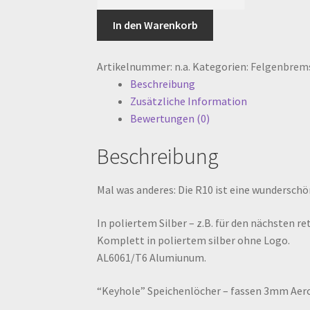
R10
SILBER
In den Warenkorb
Hochflansch-
Nabe
Artikelnummer:
n.a.
Kategorien:
Felgenbrem
-
Beschreibung
Hinterrad
Zusätzliche Information
Menge
Bewertungen (0)
Beschreibung
Mal was anderes: Die R10 ist eine wundersc
In poliertem Silber – z.B. für den nächsten r
Komplett in poliertem silber ohne Logo.
AL6061/T6 Alumiunum.
“Keyhole” Speichenlöcher – fassen 3mm Aero