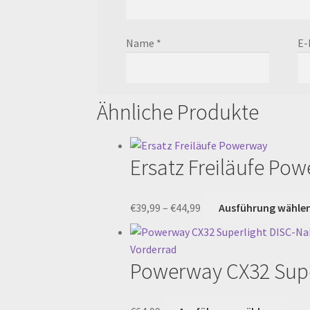
Name
*
E-
Ähnliche Produkte
Ersatz Freiläufe Po
Preisspanne:
€
39,99
–
€
44,99
Ausführung wähle
€39,99
bis
€44,99
Powerway CX32 Supe
Dies