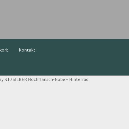
korb
Kontakt
Mein Konto
Rechtliches
Shop
Warenkorb
News
y R10 SILBER Hochflansch-Nabe – Hinterrad