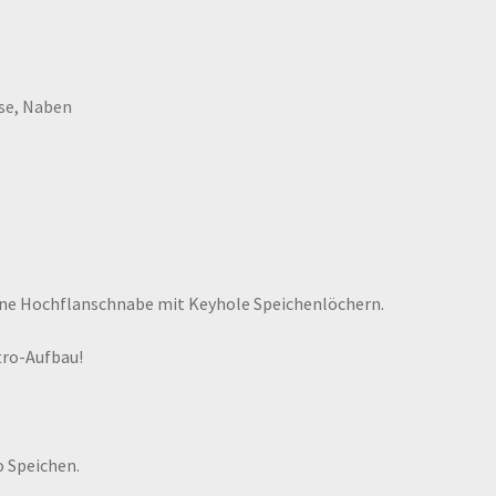
se
,
Naben
höne Hochflanschnabe mit Keyhole Speichenlöchern.
etro-Aufbau!
 Speichen.