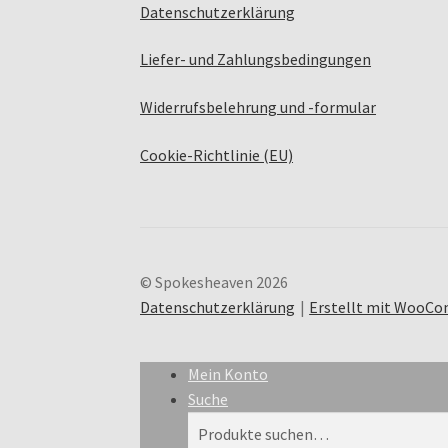
Datenschutzerklärung
werd
Liefer- und Zahlungsbedingungen
Widerrufsbelehrung und -formular
Cookie-Richtlinie (EU)
© Spokesheaven 2026
Datenschutzerklärung
Erstellt mit WooC
Mein Konto
Suche
Suche
Suche
nach: