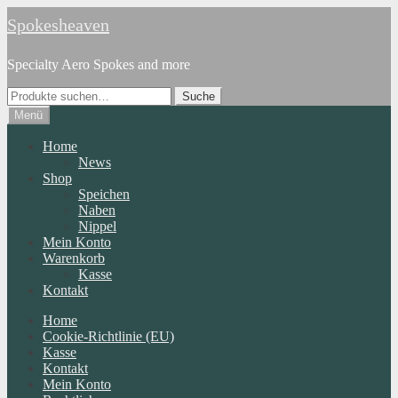
Zur
Zum
Spokesheaven
Navigation
Inhalt
springen
springen
Specialty Aero Spokes and more
Suche
Suche
nach:
Menü
Home
News
Shop
Speichen
Naben
Nippel
Mein Konto
Warenkorb
Kasse
Kontakt
Home
Cookie-Richtlinie (EU)
Kasse
Kontakt
Mein Konto