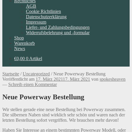
Rechtliches
AGB
Cookie Richtlinien
Datenschutzerklärung
Impressum
Liefer- und Zahlungsbedingungen
Widerrufsbelehrung und -formular
Shop
Warenkorb
News
€
0,00
0 Artikel
Startseite
/
Uncategorized
/
Neue Powerway Bestellung
Veröffentlicht am
17. März 2021
17. März 2021
von
spokesheaven
—
Schreib einen Kommentar
Neue Powerway Bestellung
Wir stellen gerade eine neue Bestellung bei Powerway zusammen.
Die silbernen Naben sind wirklich sehr schön und waren nach der
letzten Bestellung sofort vergriffen. Wir brauchen mehr davon!
Haben Sie Interesse an einem bestimmten Powerway Modell, oder